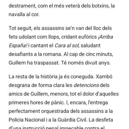
destrament, com el més veterà dels botxins, la
navalla al cor.
Tot seguit, els assassins se’n van del lloc dels
fets udolant com llops, cridant eufòrics
¡Arriba
España!
i cantant el
Cara al sol
, saludant
desafiants a la romana. Al cap de cinc minuts,
Guillem ha traspassat. Té només divuit anys.
La resta de la història ja és coneguda. Xambó
desgrana de forma clara les
detencions
dels
amics de Guillem, menors, tot el dolor d’aquelles
primeres hores de pànic. I, encara, l’entrega
perfectament orquestrada dels assassins a la
Policia Nacional i a la Guàrdia Civil. La desfeta
d’una instrucció penal impecable contra el