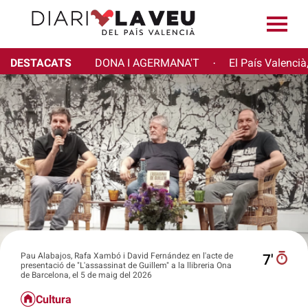
DESTACATS
DONA I AGERMANA'T
El País Valencià
·
Pau Alabajos, Rafa Xambó i David Fernández en l'acte de
7′
presentació de "L'assassinat de Guillem" a la llibreria Ona
de Barcelona, el 5 de maig del 2026
Cultura