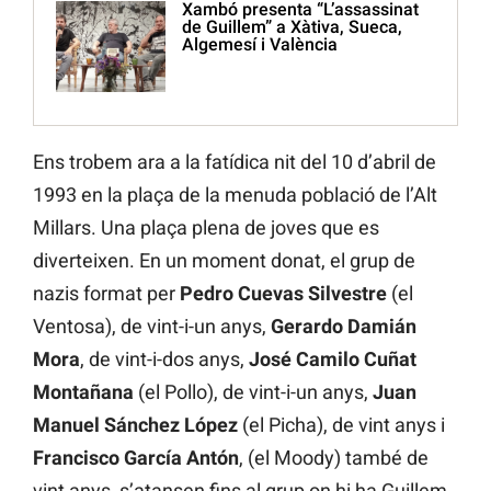
Xambó presenta “L’assassinat
de Guillem” a Xàtiva, Sueca,
Algemesí i València
Ens trobem ara a la fatídica nit del 10 d’abril de
1993 en la plaça de la menuda població de l’Alt
Millars. Una plaça plena de joves que es
diverteixen. En un moment donat, el grup de
nazis format per
Pedro Cuevas Silvestre
(el
Ventosa), de vint-i-un anys,
Gerardo Damián
Mora
, de vint-i-dos anys,
José Camilo Cuñat
Montañana
(el Pollo), de vint-i-un anys,
Juan
Manuel Sánchez López
(el Picha), de vint anys i
Francisco García Antón
, (el Moody) també de
vint anys, s’atansen fins al grup on hi ha Guillem