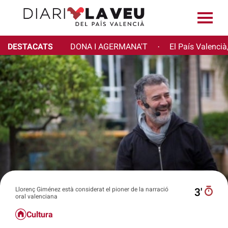
DESTACATS
DONA I AGERMANA'T
El País Valencià
·
Llorenç Giménez està considerat el pioner de la narració
3′
oral valenciana
Cultura