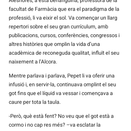
Aleshores, a esta benafiguina, professora de la
facultat de Farmàcia que era el paradigma de la
professió, li va eixir el sol. Va començar un llarg
repertori sobre el seu gran currículum, amb
publicacions, cursos, conferències, congressos i
altres històries que omplin la vida d’una
acadèmica de reconeguda qualitat, influït el seu
naixement a l’Alcora.
Mentre parlava i parlava, Pepet li va oferir una
infusió i, en servir-la, continuava omplint el seu
got fins que el líquid va vessar i començava a
caure per tota la taula.
-Però, què està fent? No veu que el got està a
cormo i no cap res més? –va esclatar la