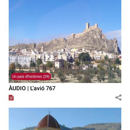
Un país d'històries (29)
ÀUDIO | L’avió 767