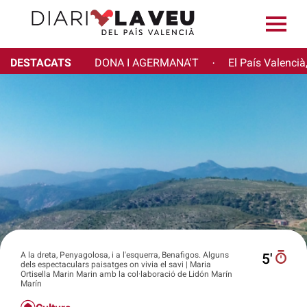
DESTACATS
DONA I AGERMANA'T
El País Valencià
·
A la dreta, Penyagolosa, i a l'esquerra, Benafigos. Alguns
5′
dels espectaculars paisatges on vivia el savi | Maria
Ortisella Marin Marin amb la col·laboració de Lidón Marín
Marín