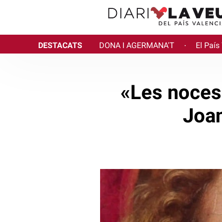
DESTACATS
DONA I AGERMANA'T
El País
·
«Les noces
Joan