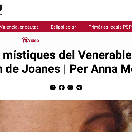
 Valencià, endeutat
Eclipsi solar
Primàries locals PS
·
·
Video
 místiques del Venerable
 de Joanes | Per Anna 