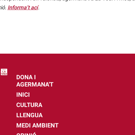
ció.
Informa’t ací
.
DONA I
AGERMANA'T
INICI
CULTURA
LLENGUA
MEDI AMBIENT