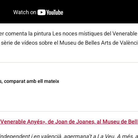
ner comenta la pintura Les noces místiques del Venerabl
 sèrie de vídeos sobre el Museu de Belles Arts de Valènci
, comparat amb ell mateix
 Venerable Anyés», de Joan de Joanes, al Museu de Bell
 independent i en valencià, agermana’t a La Veu. A més, a