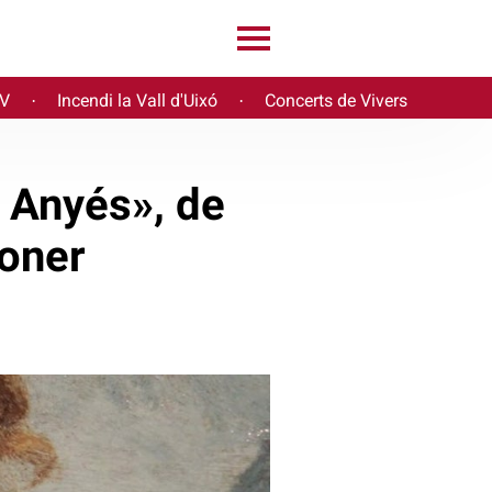
PV
Incendi la Vall d'Uixó
Concerts de Vivers
·
·
 Anyés», de
Moner