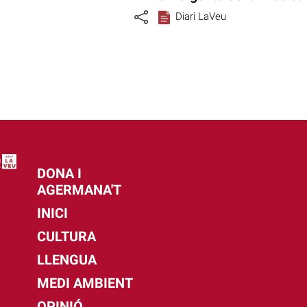
Diari LaVeu
DONA I
AGERMANA'T
INICI
CULTURA
LLENGUA
MEDI AMBIENT
OPINIÓ