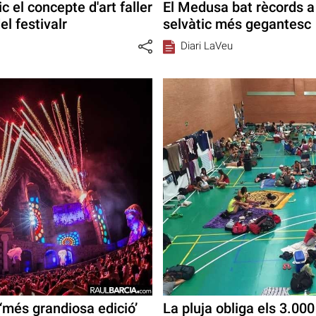
 el concepte d'art faller
El Medusa bat rècords a
el festivalr
selvàtic més gegantesc
Diari LaVeu
 ‘més grandiosa edició’
La pluja obliga els 3.0