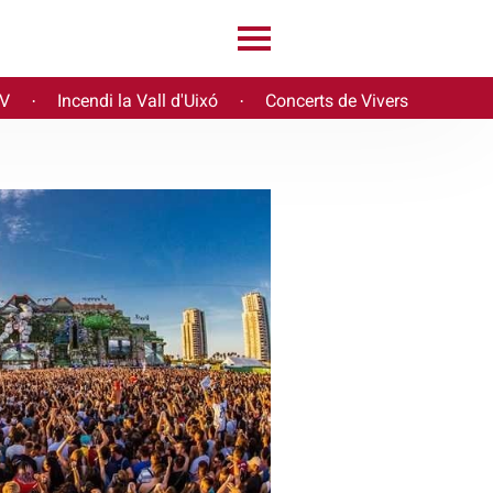
PV
Incendi la Vall d'Uixó
Concerts de Vivers
·
·