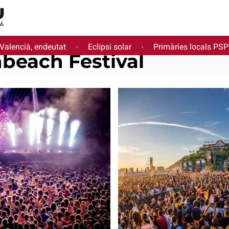
 Valencià, endeutat
Eclipsi solar
Primàries locals PS
·
·
beach Festival