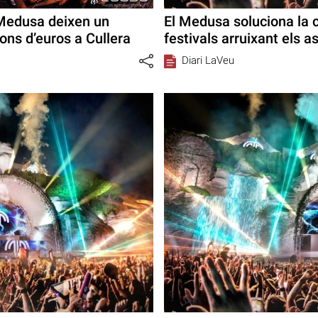
 Medusa deixen un
El Medusa soluciona la cr
ons d’euros a Cullera
festivals arruixant els
Diari LaVeu