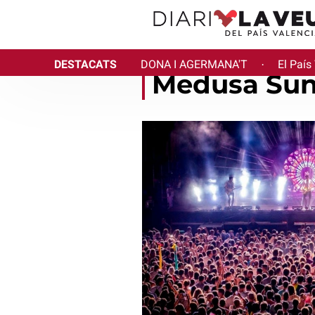
DESTACATS
DONA I AGERMANA'T
El País
·
Medusa Sun