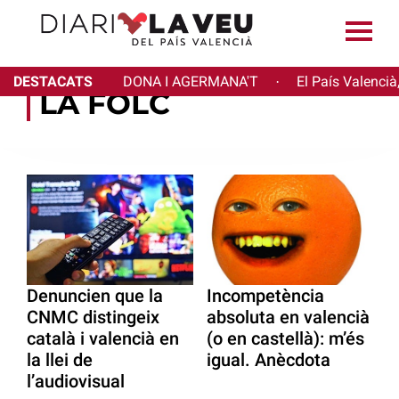
DESTACATS
DONA I AGERMANA'T
El País Valencià
·
LA FOLC
Denuncien que la
Incompetència
CNMC distingeix
absoluta en valencià
català i valencià en
(o en castellà): m’és
la llei de
igual. Anècdota
l’audiovisual