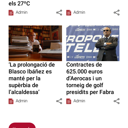
els 27ºC
Admin
Admin
‘La prolongació de
Contractes de
Blasco Ibáñez es
625.000 euros
manté per la
d’Aerocas i un
supèrbia de
torneig de golf
l’alcaldessa’
presidits per Fabra
Admin
Admin