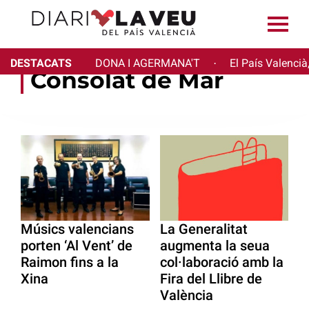
DESTACATS
DONA I AGERMANA'T
El País Valencià
·
Consolat de Mar
Músics valencians
La Generalitat
porten ‘Al Vent’ de
augmenta la seua
Raimon fins a la
col·laboració amb la
Xina
Fira del Llibre de
València