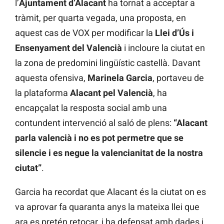
l’
Ajuntament d’Alacant
ha tornat a acceptar a
tràmit, per quarta vegada, una proposta, en
aquest cas de VOX per modificar la
Llei d’Ús i
Ensenyament del Valencià
i incloure la ciutat en
la zona de predomini lingüístic castellà. Davant
aquesta ofensiva,
Marinela Garcia
, portaveu de
la plataforma
Alacant pel Valencià
, ha
encapçalat la resposta social amb una
contundent intervenció al saló de plens:
“Alacant
parla valencià i no es pot permetre que se
silencie i es negue la valencianitat de la nostra
ciutat”
.
Garcia ha recordat que Alacant és la ciutat on es
va aprovar fa quaranta anys la mateixa llei que
ara es pretén retocar, i ha defensat amb dades i