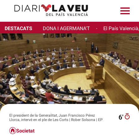
DESTACATS
DONA I AGERMANA'T
El País Valencià
·
El president de la Generalitat, Juan Francisco Pérez
6′
Llorca, intervé en el ple de Les Corts | Rober Solsona | EP
Societat