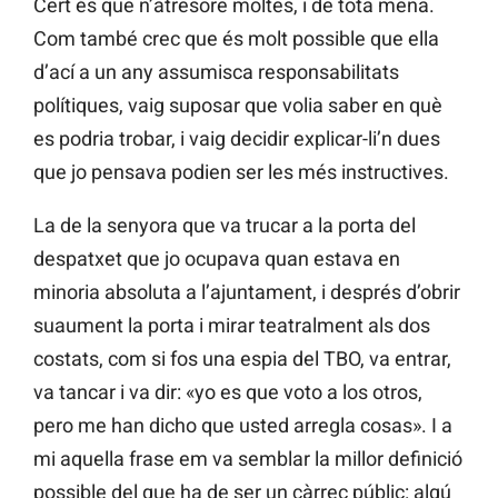
Cert és que n’atresore moltes, i de tota mena.
Com també crec que és molt possible que ella
d’ací a un any assumisca responsabilitats
polítiques, vaig suposar que volia saber en què
es podria trobar, i vaig decidir explicar-li’n dues
que jo pensava podien ser les més instructives.
La de la senyora que va trucar a la porta del
despatxet que jo ocupava quan estava en
minoria absoluta a l’ajuntament, i després d’obrir
suaument la porta i mirar teatralment als dos
costats, com si fos una espia del TBO, va entrar,
va tancar i va dir: «yo es que voto a los otros,
pero me han dicho que usted arregla cosas». I a
mi aquella frase em va semblar la millor definició
possible del que ha de ser un càrrec públic: algú