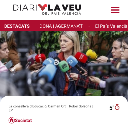
DESTACATS
DONA I AGERMANA'T
El País Valencià
·
La consellera d'Educació, Carmen Ortí | Rober Solsona |
5′
EP
Societat