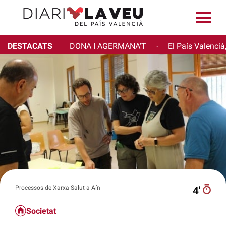
DESTACATS
DONA I AGERMANA'T
El País Valencià
·
Processos de Xarxa Salut a Aín
4′
Societat