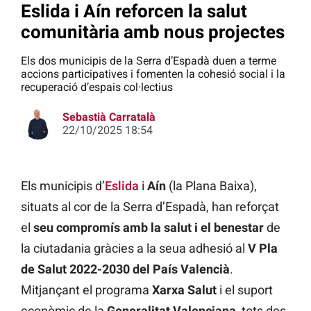
Eslida i Aín reforcen la salut
comunitària amb nous projectes
Els dos municipis de la Serra d’Espadà duen a terme
accions participatives i fomenten la cohesió social i la
recuperació d’espais col·lectius
Sebastià Carratalà
22/10/2025 18:54
Els municipis d’
Eslida
i
Aín
(la Plana Baixa),
situats al cor de la Serra d’Espadà, han reforçat
el
seu compromís amb la salut i el benestar
de
la ciutadania gràcies a la seua adhesió al
V Pla
de Salut 2022-2030 del País Valencià
.
Mitjançant el programa
Xarxa Salut
i el suport
econòmic de la
Generalitat Valenciana
, tots dos