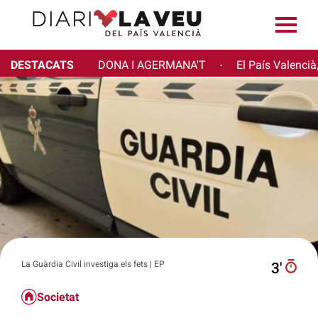
DESTACATS
DONA I AGERMANA'T
El País Valencià
·
La Guàrdia Civil investiga els fets | EP
3′
Societat