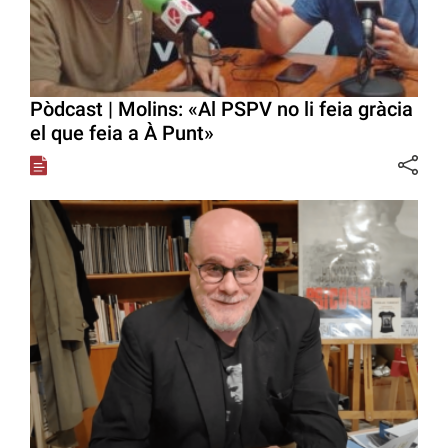
Pòdcast | Molins: «Al PSPV no li feia gràcia
el que feia a À Punt»