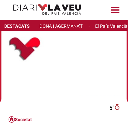
DESTACATS
DONA I AGERMANA'T
El País Valencià
·
5′
Societat