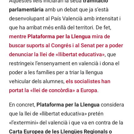
Aquestes lleis iniciaran la seua
tramitació
parlamentària
amb un debat que ja s’està
desenvolupant al País Valencià amb intensitat i
que ha arribat més enllà del territori. De fet,
mentre
Plataforma per la Llengua
mira de
buscar suports al Congrés i al Senat per a poder
denunciar la llei de «llibertat educativa»
, que
restringeix l’ensenyament en valencià i dona el
poder a les famílies per a triar la llengua
vehicular dels alumnes,
els socialistes han
portat la «llei de concòrdia» a Europa
.
En concret,
Plataforma per la Llengua
considera
que la llei de «llibertat educativa» pretén
«l’extermini» del valencià i que va en contra de la
Carta Europea de les Llengües Regionals o