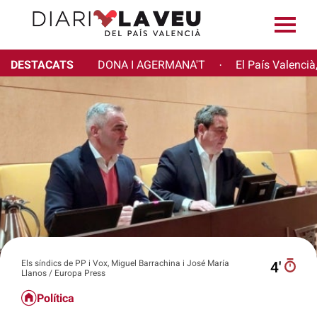
DESTACATS
DONA I AGERMANA'T
El País Valencià
·
Els síndics de PP i Vox, Miguel Barrachina i José María
4′
Llanos / Europa Press
Política