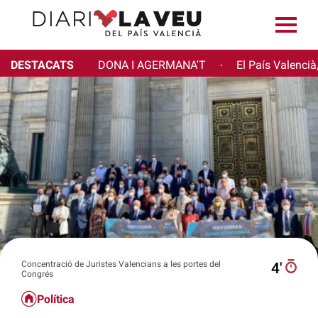
DESTACATS
DONA I AGERMANA'T
El País Valencià
·
Concentració de Juristes Valencians a les portes del
4′
Congrés
Política