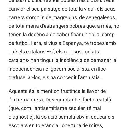
pensió ridícula. Ara els pobles i les ciutats veuen
canviar el seu paisatge de tota la vida i els seus
carrers s’omplin de magrebins, de senegalesos,
de tota mena d’estrangers pobres que, a més, no
tenen la decència de saber ficar un gol al camp
de futbol. I ara, si vius a Espanya, te trobes amb
què els catalans –sí, els odiosos i odiats
catalans- han tingut la insolència de demanar la
independència i el govern socialista, en lloc
d’afusellar-los, els ha concedit l’amnistia…
Aquesta és la ment on fructifica la llavor de
l’extrema dreta. Descomptant el factor català
(que, com l’antisemitisme secular, té mal
diagnòstic), la solució sembla òbvia: educar els
escolars en tolerància i obertura de mires,