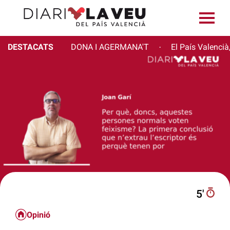
DESTACATS
DONA I AGERMANA'T
El País Valencià
·
5′
Opinió