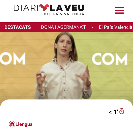
DESTACATS
DONA I AGERMANA'T
El País Valencià
·
< 1′
Llengua