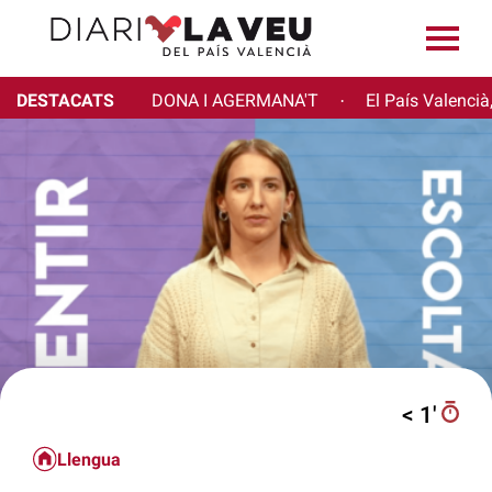
DESTACATS
DONA I AGERMANA'T
El País Valencià
·
< 1′
Llengua