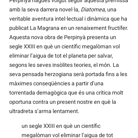
Perpinyà hagués volgut seguir aquesta premissa
amb la seva darrera novel·la,
Diatomea
, una
veritable aventura intel·lectual i dinàmica que ha
publicat La Magrana en un renaixement fructífer.
Aquesta nova obra de Perpinyà presenta un
segle XXIII en què un científic megalòman vol
eliminar l’aigua de tot el planeta per salvar,
segons les seves insòlites teories, el món. La
seva pensada herzogiana serà portada fins a les
màximes conseqüències a partir d’una
torrentada demagògica que és una crítica molt
oportuna contra un present nostre en què la
ultradreta s’arma lentament.
un segle XXIII en què un científic
megalòman vol eliminar l’aigua de tot