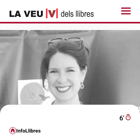
6′
InfoLlibres