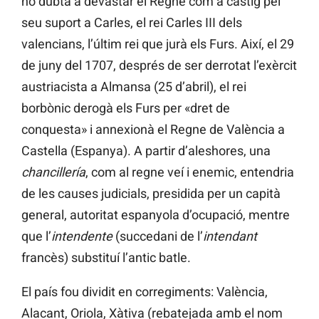
no dubtà a devastar el Regne com a càstig pel
seu suport a Carles, el rei Carles III dels
valencians, l’últim rei que jurà els Furs. Així, el 29
de juny del 1707, després de ser derrotat l’exèrcit
austriacista a Almansa (25 d’abril), el rei
borbònic derogà els Furs per «dret de
conquesta» i annexionà el Regne de València a
Castella (Espanya). A partir d’aleshores, una
chancillería
, com al regne veí i enemic, entendria
de les causes judicials, presidida per un capità
general, autoritat espanyola d’ocupació, mentre
que l’
intendente
(succedani de l’
intendant
francès) substituí l’antic batle.
El país fou dividit en corregiments: València,
Alacant, Oriola, Xàtiva (rebatejada amb el nom