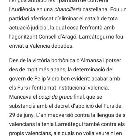
llengua autòctones i partidari de convertir
l’Audiència en una
chancillería
castellana. Fou un
partidari aferrissat d’eliminar el català de tota
actuació judicial, la qual cosa l’enfrontà amb
l’agonitzant Consell d’Aragó. Larreátegui no fou
enviat a València debades.
Des de la victòria borbònica d’Almansa i potser
des de molt més abans, la determinació del
govern de Felip V era ben evident: acabar amb
els Furs i l’entramat institucional valencià.
Mancava el
coup de grâce
final, que se
substancià amb el decret d’abolició del Furs del
29 de juny. L’animadversió contra la llengua dels
valencians la tenia Larreátegui també contra els
propis valencians, als quals no volia veure ni en