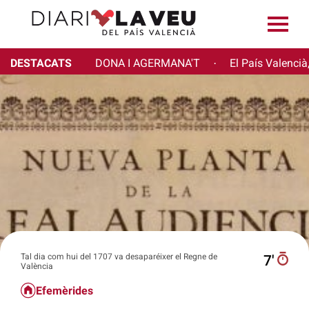
DESTACATS
DONA I AGERMANA'T
El País Valencià
·
Tal dia com hui del 1707 va desaparéixer el Regne de
7′
València
Efemèrides