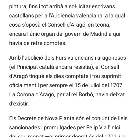
pintura; fins i tot arribà a sol·licitar escrivans
castellans per a l’Audiència valenciana, a la qual
cosa s’oposà el Consell d’Aragó, en teoria,
encara l’únic òrgan del govern de Madrid a qui
havia de retre comptes.
Amb l’abolició dels Furs valencians i aragonesos
(el Principat català encara resistia), el Consell
d’Aragó tingué els dies comptats i fou suprimit
oficialment i per sempre el 15 de juliol del 1707.
La Corona d’Aragó, per al rei Borbó, havia deixat
d’existir.
Els Decrets de Nova Planta són el conjunt de lleis
sancionades i promulgades per Felip V a l’inici
del seu regnat —el primer decret és del 1701, i el