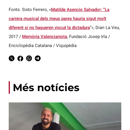
Fonts: Sixto Ferrero, «
Matilde Asencio Salvador: “La
carrera musical dels meus pares hauria sigut molt
diferent si no hagueren viscut la dictadura
“», Diari La Veu,
2017 /
Memòria Valencianista
, Fundació Josep Irla /
Enciclopèdia Catalana / Viquipèdia
Més notícies