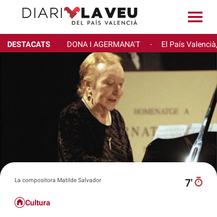
DESTACATS
DONA I AGERMANA'T
El País Valencià
·
La compositora Matilde Salvador
7′
Cultura