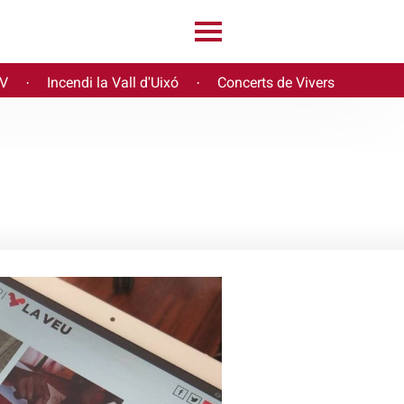
PV
Incendi la Vall d'Uixó
Concerts de Vivers
·
·