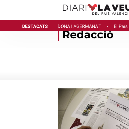
DESTACATS
DONA I AGERMANA'T
El País
·
Redacció