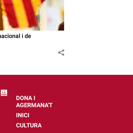
acional i de
DONA I
AGERMANA'T
INICI
CULTURA