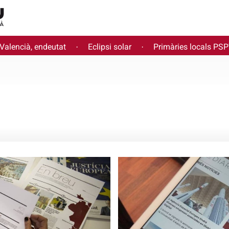
 Valencià, endeutat
Eclipsi solar
Primàries locals PS
·
·