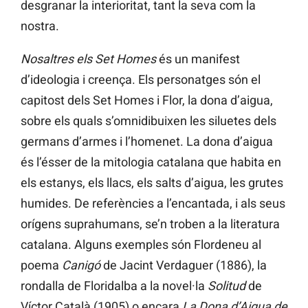
desgranar la interioritat, tant la seva com la
nostra.
Nosaltres els Set Homes
és un manifest
d’ideologia i creença. Els personatges són el
capitost dels Set Homes i Flor, la dona d’aigua,
sobre els quals s’omnidibuixen les siluetes dels
germans d’armes i l’homenet. La dona d’aigua
és l’ésser de la mitologia catalana que habita en
els estanys, els llacs, els salts d’aigua, les grutes
humides. De referències a l’encantada, i als seus
orígens suprahumans, se’n troben a la literatura
catalana. Alguns exemples són Flordeneu al
poema
Canigó
de Jacint Verdaguer (1886), la
rondalla de Floridalba a la novel·la
Solitud
de
Víctor Català (1905) o encara
La Dona d’Aigua de