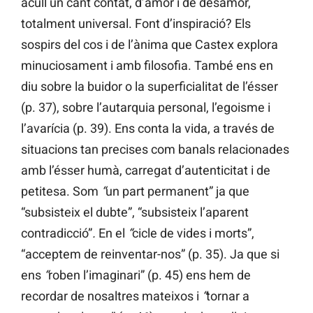
acull un cant contat, d’amor i de desamor,
totalment universal. Font d’inspiració? Els
sospirs del cos i de l’ànima que Castex explora
minuciosament i amb filosofia. També ens en
diu sobre la buidor o la superficialitat de l’ésser
(p. 37), sobre l’autarquia personal, l’egoisme i
l’avarícia (p. 39). Ens conta la vida, a través de
situacions tan precises com banals relacionades
amb l’ésser humà, carregat d’autenticitat i de
petitesa. Som
“
un part permanent” ja que
“subsisteix el dubte”, “subsisteix l’aparent
contradicció”
.
En el
“
cicle de vides i morts”,
“acceptem de reinventar-nos” (p. 35). Ja que si
ens
“
roben l’imaginari” (p. 45) ens hem de
recordar de nosaltres mateixos i
“
tornar a