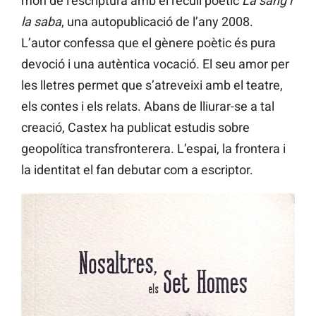
món de l’escriptura amb el recull poètic
La sang i
la saba
, una autopublicació de l’any 2008.
L’autor confessa que el gènere poètic és pura
devoció i una autèntica vocació. El seu amor per
les lletres permet que s’atreveixi amb el teatre,
els contes i els relats. Abans de lliurar-se a tal
creació, Castex ha publicat estudis sobre
geopolítica transfronterera. L’espai, la frontera i
la identitat el fan debutar com a escriptor.