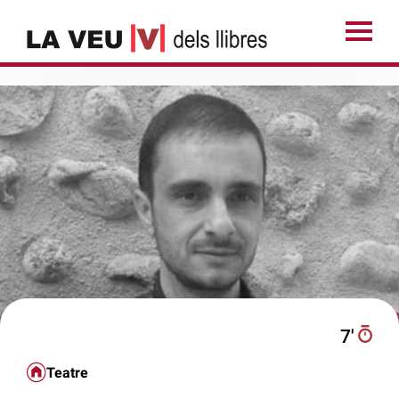
7′
Teatre