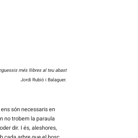
nguessis més llibres al teu abast
Jordi Rubió i Balaguer.
e ens són necessaris en
n no trobem la paraula
oder dir. I és, aleshores,
amb cada arbre que el bosc