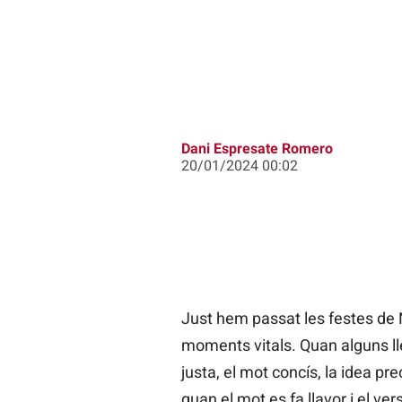
Dani Espresate Romero
20/01/2024 00:02
Just hem passat les festes de N
moments vitals. Quan alguns l
justa, el mot concís, la idea pre
quan el mot es fa llavor i el ve