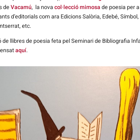
ns de
Vacamú
, la nova
col·lecció mimosa
de poesia per a i
ssants d’editorials com ara Edicions Salòria, Edebé, Símbo
tserrat, etc.
e llibres de poesia feta pel Seminari de Bibliografia Infan
Sensat
aquí
.