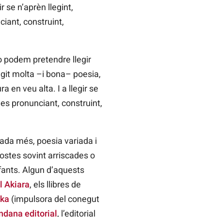
r se n’aprèn llegint,
iant, construint,
o podem pretendre llegir
egit molta –i bona– poesia,
en veu alta. I a llegir se
es pronunciant, construint,
gada més, poesia variada i
ostes sovint arriscades o
fants. Algun d’aquests
al Akiara
, els llibres de
aka
(impulsora del conegut
ndana editorial
, l’editorial