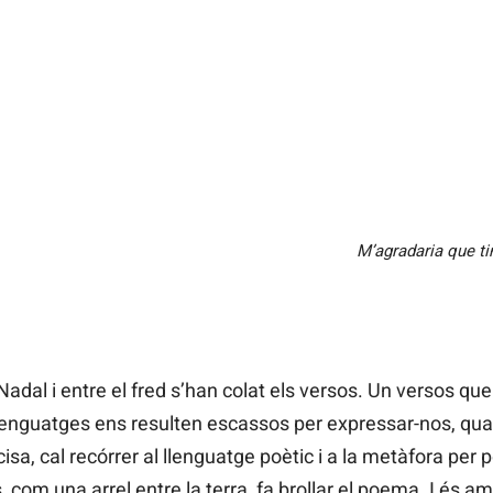
M’agradaria que ti
adal i entre el fred s’han colat els versos. Un versos qu
lenguatges ens resulten escassos per expressar-nos, qua
cisa, cal recórrer al llenguatge poètic i a la metàfora per p
rs, com una arrel entre la terra, fa brollar el poema. I és 