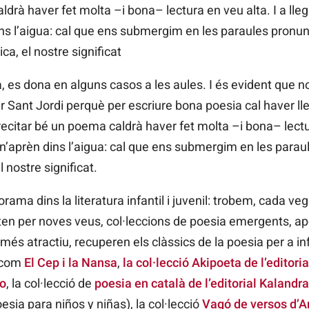
drà haver fet molta –i bona– lectura en veu alta. I a llegi
ns l’aigua: cal que ens submergim en les paraules pronunc
a, el nostre significat
, es dona en alguns casos a les aules. I és evident que n
er Sant Jordi perquè per escriure bona poesia cal haver ll
citar bé un poema caldrà haver fet molta –i bona– lectura 
 n’aprèn dins l’aigua: cal que ens submergim en les paraul
 nostre significat.
ma dins la literatura infantil i juvenil: trobem, cada ve
sten per noves veus, col·leccions de poesia emergents, ap
és atractiu, recuperen els clàssics de la poesia per a in
s com
El Cep i la Nansa
,
la col·lecció Akipoeta de l’editori
o
, la col·lecció de
poesia en català de l’editorial Kalandr
sia para niños y niñas), la col·lecció
Vagó de versos d’A