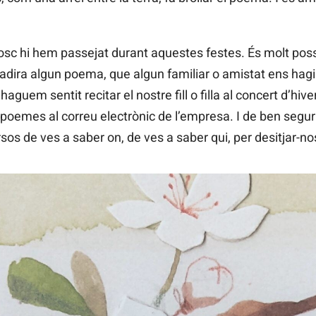
sc hi hem passejat durant aquestes festes. És molt poss
cadira algun poema, que algun familiar o amistat ens hagi 
aguem sentit recitar el nostre fill o filla al concert d’hiv
at poemes al correu electrònic de l’empresa. I de ben segu
s de ves a saber on, de ves a saber qui, per desitjar-nos e