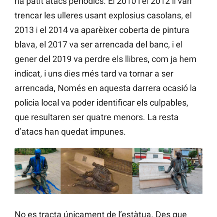
ha patit atacs periòdics. El 2010 i el 2012 li van
trencar les ulleres usant explosius casolans, el
2013 i el 2014 va aparèixer coberta de pintura
blava, el 2017 va ser arrencada del banc, i el
gener del 2019 va perdre els llibres, com ja hem
indicat, i uns dies més tard va tornar a ser
arrencada, Només en aquesta darrera ocasió la
policia local va poder identificar els culpables,
que resultaren ser quatre menors. La resta
d’atacs han quedat impunes.
No es tracta únicament de l’estàtua. Des que