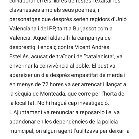
col·laborar en els llibres de festes i exaltar les
clavariesses amb els seus poemes, i
personatges que després serien regidors d’Unió
Valenciana i del PP, tant a Burjassot com a
València. Aquell aldarull i la campanya de
desprestigi i encalç contra Vicent Andrés
Estellés, acusat de traïdor i de “catalanista”, va
enverinar la convivència al poble. El bust va
aparèixer un dia després empastifat de merda i
en menys de 72 hores va ser arrencat i llançat a
la sèquia de Montcada, que corre per l’horta de
la localitat. No hi hagué cap investigació.
L’Ajuntament va renunciar a reposar-lo i el va
abandonar en les dependències de la policia
municipal, on algun agent l’utilitzava per deixar la