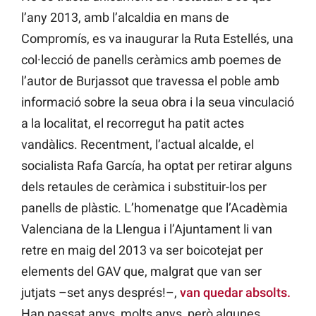
l’any 2013, amb l’alcaldia en mans de
Compromís, es va inaugurar la Ruta Estellés, una
col·lecció de panells ceràmics amb poemes de
l’autor de Burjassot que travessa el poble amb
informació sobre la seua obra i la seua vinculació
a la localitat, el recorregut ha patit actes
vandàlics. Recentment, l’actual alcalde, el
socialista Rafa García, ha optat per retirar alguns
dels retaules de ceràmica i substituir-los per
panells de plàstic. L’homenatge que l’Acadèmia
Valenciana de la Llengua i l’Ajuntament li van
retre en maig del 2013 va ser boicotejat per
elements del GAV que, malgrat que van ser
jutjats –set anys després!–,
van quedar absolts.
Han passat anys, molts anys, però algunes