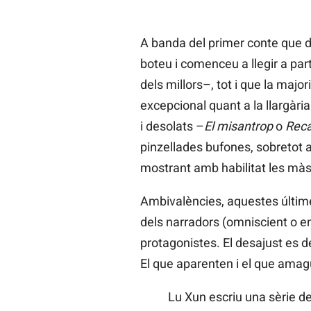
A banda del primer conte que dó
boteu i comenceu a llegir a part
dels millors–, tot i que la major
excepcional quant a la llargàri
i desolats –
El misantrop
o
Reca
pinzellades bufones, sobretot a
mostrant amb habilitat les màsc
Ambivalències, aquestes últime
dels narradors (omniscient o en
protagonistes. El desajust es d
El que aparenten i el que amagu
Lu Xun escriu una sèrie de 