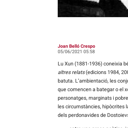
Joan Belló Crespo
05/06/2021 05:58
Lu Xun (1881-1936) coneixia bé e
altres relats
(edicions 1984, 20
batuta. L’ambientació, les conj
que comencen a bategar o el xoc
personatges, marginats i pobres, 
les circumstàncies, hipòcrites l
dels perdonavides de Dostoievsk