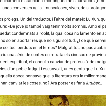
irònicament distanciada i continguda dels narradors (omn
i unes converses àgils i musculoses, vives, dels protago
 pròlegs. Un del traductor, i l’altre del mateix Lu Xun, q
iure: «De jove jo també vaig tenir molts somnis. Amb el pa
edat condemnats a l’oblit, la qual cosa no lamento en ab
no solen aportar res que no sigui solitud. ¿I de què ser
 solitud, perduts en el temps? Malgrat tot, no puc acabar 
u una sèrie de contes on retrata els xinesos de províncies
ent espiritual, el conduí a canviar de professió: de metg
ies d’un poble fatigat i escanyolit, unes gents que Lu Xu
quella època pensava que la literatura era la millor mane
han canviat les coses, no? Ara potser es faria
iutuber
…