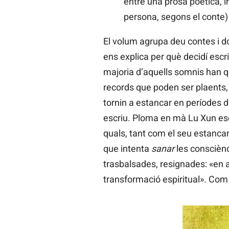
entre una prosa poètica, 
persona, segons el conte) 
El volum agrupa deu contes i dos
ens explica per què decidí escr
majoria d’aquells somnis han qu
records que poden ser plaents, 
tornin a estancar en períodes de
escriu. Ploma en mà Lu Xun escri
quals, tant com el seu estancam
que intenta
sanar
les consciènc
trasbalsades, resignades: «en a
transformació espiritual». Com 