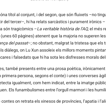
na títol al conjunt, i del segon, que són fluixets –no tin
ir del tercer–, hi ha relats sarcàstics i purament irònics –
ia són tragicòmics ­–
La veritable història de l’AQ
, el més r
a (unes 60 pàgines) atenent que la majoria no superen les
nça del passat
–; no obstant, malgrat la tristesa que el
ls diàlegs, on Lu Xun assoleix els millors moments pintan
ares i falsedats que hi ha sota les disfresses morals de
s, també presents entre una prosa poètica, irònicament 
 primera persona, segons el conte) i unes converses àgil
etecta igualment, com hem indicat, entre la imatge pública
en. Els funambulismes entre l’orgull marmori i les humil
contes on retrata els xinesos de províncies, l’apatia i l’al