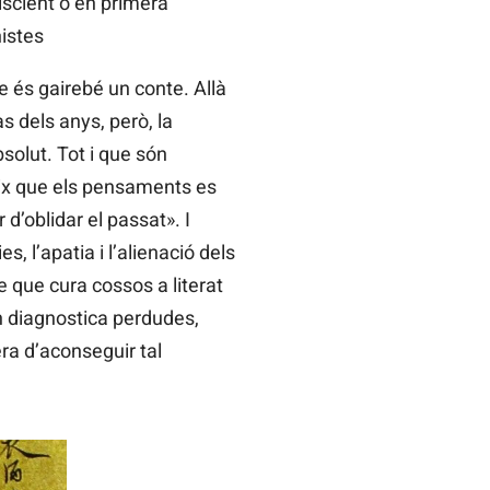
iscient o en primera
nistes
ue és gairebé un conte. Allà
s dels anys, però, la
solut. Tot i que són
veix que els pensaments es
d’oblidar el passat». I
, l’apatia i l’alienació dels
e que cura cossos a literat
n diagnostica perdudes,
ra d’aconseguir tal