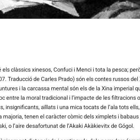
ls clàssics xinesos, Confuci i Menci i tota la pesca; però
07. Traducció de Carles Prado) són els contes russos del 
untures i la carcassa mental són els de la Xina imperial q
 entre la moral tradicional i l’impacte de les filtracions 
insignificants, aïllats i una mica tocats de l’ala tots ells
a majoria, tenen el caràcter còmic dels ximplets i babaus d
i, o l’aire desafortunat de l’Akaki Akàkievitx de Gógol.