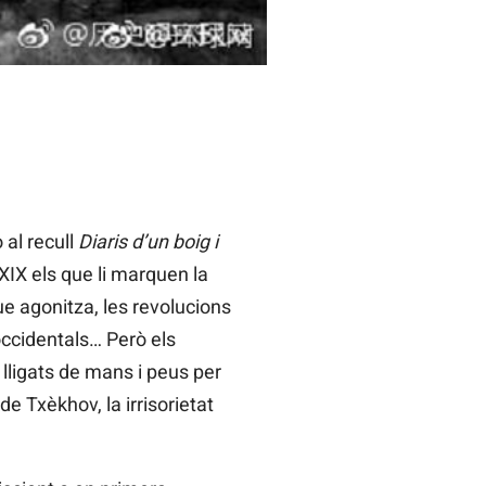
 al recull
Diaris d’un boig i
XIX els que li marquen la
ue agonitza, les revolucions
occidentals… Però els
, lligats de mans i peus per
e Txèkhov, la irrisorietat