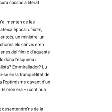
ura cossos a literat
s’alimenten de les
mateixa època:
L’últim
,
er tots, un ministre, un
eshores els canvis eren
penes del film o d’aquests
s dóna l’esquena i
ealista? Emmirallador? Lu
se en la tranquil·litat del
a l’optimisme davant d’un
 El món era –i continua
t desentendre’ns de la