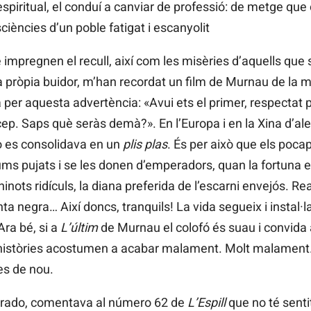
iritual, el conduí a canviar de professió: de metge que c
ciències d’un poble fatigat i escanyolit
mpregnen el recull, així com les misèries d’aquells que 
la pròpia buidor, m’han recordat un film de Murnau de la 
 per aquesta advertència: «Avui ets el primer, respectat p
ncep. Saps què seràs demà?». En l’Europa i en la Xina d’al
 o es consolidava en un
plis plas
. És per això que els poca
s pujats i se les donen d’emperadors, quan la fortuna el
inots ridículs, la diana preferida de l’escarni envejós. R
 negra… Així doncs, tranquils! La vida segueix i instal·lar-
Ara bé, si a
L’últim
de Murnau el colofó és suau i convida 
 històries acostumen a acabar malament. Molt malament.
Res de nou.
 Prado, comentava al número 62 de
L’Espill
que no té senti