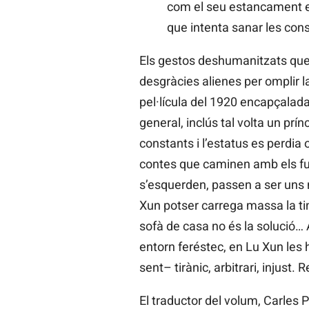
com el seu estancament esp
que intenta sanar les cons
Els gestos deshumanitzats que i
desgràcies alienes per omplir 
pel·lícula del 1920 encapçalada
general, inclús tal volta un prí
constants i l’estatus es perdia
contes que caminen amb els fum
s’esquerden, passen a ser uns n
Xun potser carrega massa la tinta
sofà de casa no és la solució… 
entorn feréstec, en Lu Xun les
sent– tirànic, arbitrari, injust. 
El traductor del volum, Carles