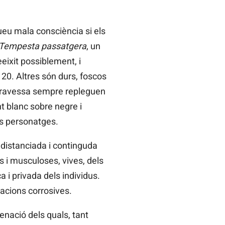
gueu mala consciència si els
Tempesta passatgera
, un
eeixit possiblement, i
 20. Altres són durs, foscos
s travessa sempre repleguen
t blanc sobre negre i
ls personatges.
distanciada i continguda
s i musculoses, vives, dels
 i privada dels individus.
iacions corrosives.
ienació dels quals, tant