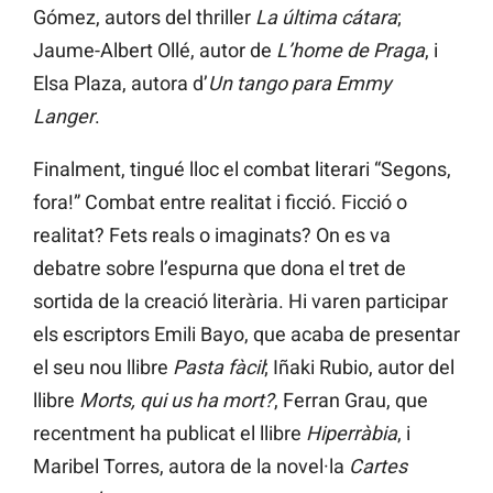
Gómez, autors del thriller
La última cátara
;
Jaume-Albert Ollé, autor de
L’home de Praga
, i
Elsa Plaza, autora d’
Un tango para Emmy
Langer
.
Finalment, tingué lloc el combat literari “Segons,
fora!” Combat entre realitat i ficció. Ficció o
realitat? Fets reals o imaginats? On es va
debatre sobre l’espurna que dona el tret de
sortida de la creació literària. Hi varen participar
els escriptors Emili Bayo, que acaba de presentar
el seu nou llibre
Pasta fàcil
; Iñaki Rubio, autor del
llibre
Morts, qui us ha mort?
, Ferran Grau, que
recentment ha publicat el llibre
Hiperràbia
, i
Maribel Torres, autora de la novel·la
Cartes