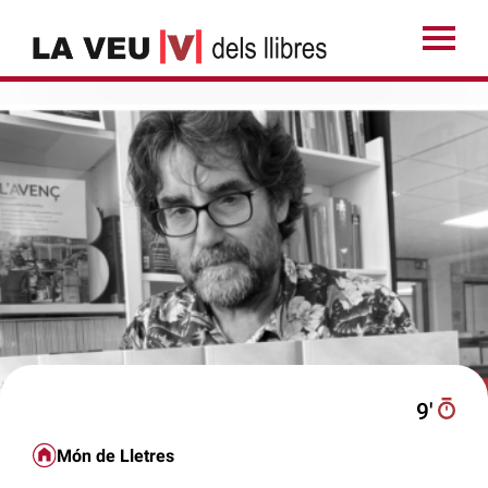
9′
Món de Lletres