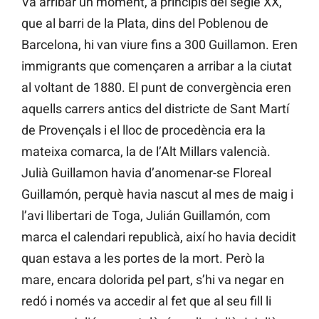
Va arribar un moment, a principis del segle XX,
que al barri de la Plata, dins del Poblenou de
Barcelona, hi van viure fins a 300 Guillamon. Eren
immigrants que començaren a arribar a la ciutat
al voltant de 1880. El punt de convergència eren
aquells carrers antics del districte de Sant Martí
de Provençals i el lloc de procedència era la
mateixa comarca, la de l’Alt Millars valencià.
Julià Guillamon havia d’anomenar-se Floreal
Guillamón, perquè havia nascut al mes de maig i
l’avi llibertari de Toga, Julián Guillamón, com
marca el calendari republicà, així ho havia decidit
quan estava a les portes de la mort. Però la
mare, encara dolorida pel part, s’hi va negar en
redó i només va accedir al fet que al seu fill li