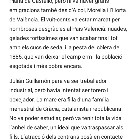
Plana de Castelló, però hi va haver grans
emigracions també des d’Alcoi, Morella i l’Horta
de València. El vuit-cents va estar marcat per
nombroses desgràcies al País Valencià: riuades,
gelades fortíssimes que van acabar fins i tot
amb els cucs de seda, i la pesta del còlera de
1885, que van deixar el camp erm i la població
esgotada i més pobra encara.
Julián Guillamón pare va ser treballador
industrial, però havia intentat ser torero i
boxejador. La mare era filla d’una família
menestral de Gràcia, catalanista i republicana.
No va poder estudiar, però va tenir tota la vida
l’anhel de saber, un ideal que va traspassar als
fills. L’atracció dels contraris posà en contacte