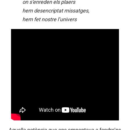
on s’enreden els plaers
hem desencriptat missatges,
hem fet nostre l’univers
Aquella potència que ens empentava a fondre’ns