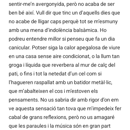
sentir-me’n avergonyida, però no acaba de ser
ben bé així. Vull dir que tinc un d’aquells dies que
no acabe de lligar caps perquè tot se m’esmuny
amb una mena d’indolència balsàmica. Ho
podreu entendre millor si penseu que fa un dia
canicular. Potser siga la calor apegalosa de viure
en una casa sense aire condicionat, o la llum tan
groga i líquida que reverbera al mur de calç del
pati, o fins i tot la netedat d’un cel com si
l’hagueren raspallat amb un batidor metàl·lic,
que m’abalteixen el cos i m’estoven els
pensaments. No us sabria dir amb rigor d’on em
ve aquesta sensació tan tova que m’impedeix fer
cabal de grans reflexions, però no us amagaré
que les paraules i la música són en gran part