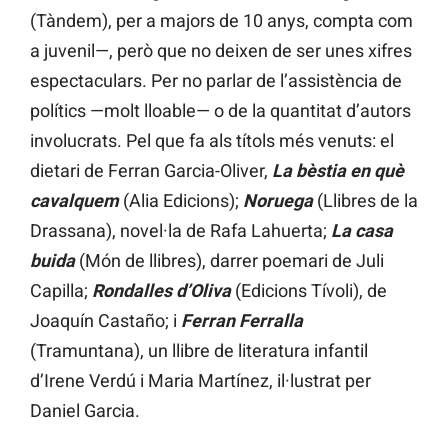
(Tàndem), per a majors de 10 anys, compta com
a juvenil—, però que no deixen de ser unes xifres
espectaculars. Per no parlar de l’assistència de
polítics —molt lloable— o de la quantitat d’autors
involucrats. Pel que fa als títols més venuts: el
dietari de Ferran Garcia-Oliver,
La bèstia en què
cavalquem
(Alia Edicions);
Noruega
(Llibres de la
Drassana), novel·la de Rafa Lahuerta;
La casa
buida
(Món de llibres), darrer poemari de Juli
Capilla;
Rondalles d’Oliva
(Edicions Tívoli), de
Joaquín Castaño; i
Ferran Ferralla
(Tramuntana), un llibre de literatura infantil
d’Irene Verdú i Maria Martínez, il·lustrat per
Daniel Garcia.