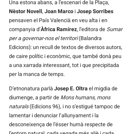
Una estona abans, a l’escenari de la Plaça,
Nèstor Novell
,
Joan Marco
i
Josep Sorribes
pensaven el País Valencià en veu alta i en
companyia d’
Àfrica Ramírez
, l’editora de
Sumar
per a governar-nos el territori
(Balandra
Edicions): un recull de textos de diversos autors,
de caire polític i econòmic, que també donà peu
a una xarrada interessant, tot i que precipitada
per la manca de temps.
D’etnonatura parlà
Josep E. Oltra
el migdia de
diumenge, a partir de
Mons humans, mons
naturals
(Edicions 96), i no s’estigué tampoc de
lamentar i denunciar l’allunyament i la
desconeixença de l’ésser humà respecte de
l’entorn natural, cada vegada més aliè i cada