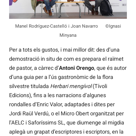
Manel Rodríguez-Castelló i Joan Navarro ©Ignasi
Minyana
Per a tots els gustos, i mai millor dit: des d’una
demostració in situ de com es prepara el raïmet
de pastor, a càrrec d’
Antoni Orengo
, que és autor
d’una guia per a l’ús gastronòmic de la flora
silvestre titulada
Herbari mengívol
(Tívoli
Edicions), fins a les narracions d’algunes
rondalles d’Enric Valor, adaptades i dites per
Jordi Raül Verdú, o el Micro Obert organitzat per
l’AELC i Saforíssims SL, que diumenge al migdia
aplegà un grapat d’escriptores i escriptors, en la