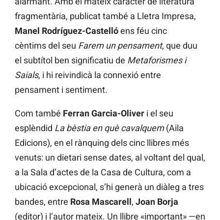
alarmant. Amb el mateix caràcter de literatura
fragmentària, publicat també a Lletra Impresa,
Manel Rodríguez-Castelló
ens féu cinc
cèntims del seu
Farem un pensament
, que duu
el subtítol ben significatiu de
Metaforismes i
Saials
, i hi reivindicà la connexió entre
pensament i sentiment.
Com també
Ferran Garcia-Oliver
i el seu
esplèndid
La bèstia en què cavalquem
(Aila
Edicions), en el rànquing dels cinc llibres més
venuts: un dietari sense dates, al voltant del qual,
a la Sala d’actes de la Casa de Cultura, com a
ubicació excepcional, s’hi generà un diàleg a tres
bandes, entre
Rosa Mascarell
,
Joan Borja
(editor) i l’autor mateix. Un llibre «important» —en