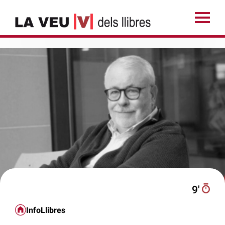
9′
InfoLlibres