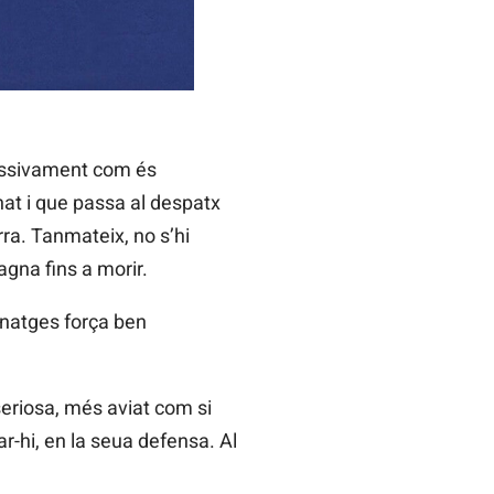
essivament com és
nat i que passa al despatx
rra. Tanmateix, no s’hi
agna fins a morir.
onatges força ben
 seriosa, més aviat com si
r-hi, en la seua defensa. Al