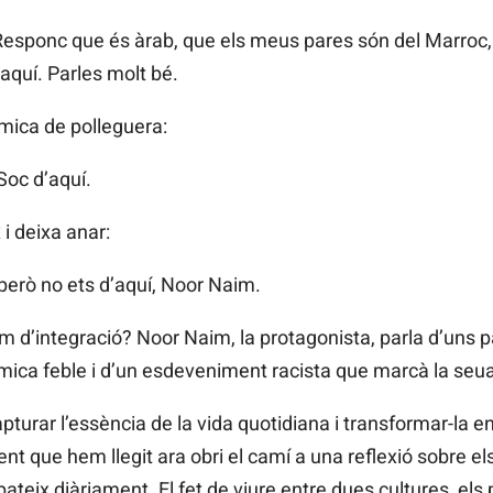
ponc que és àrab, que els meus pares són del Marroc, i 
quí. Parles molt bé.
mica de polleguera:
Soc d’aquí.
 i deixa anar:
però no ets d’aquí, Noor Naim.
 d’integració? Noor Naim, la protagonista, parla d’uns p
mica feble i d’un esdeveniment racista que marcà la seu
capturar l’essència de la vida quotidiana i transformar-l
ent que hem llegit ara obri el camí a una reflexió sobre e
pateix diàriament. El fet de viure entre dues cultures, els 