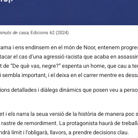
minuts de casa
, Edicions 62 (2024)
rama i ens endinsem en el món de Noor, entenem progr
estacar el cas d’una agressió racista que acaba en assassi
crit de “De què vas, negre?” espenta un home, que cau a te
i sembla important, i el deixa en el carrer mentre es dess
pcions detallades i diàlegs dinàmics que posen veu a pers
et i els narra la seua versió de la història de manera poc
 rastre de remordiment. La protagonista haurà de treballa
rà límit i l’obligarà, llavors, a prendre decisions clau.