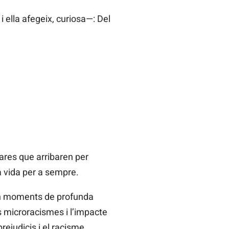
ella afegeix, curiosa—: Del
ares que arribaren per
a vida per a sempre.
a en moments de profunda
ls microracismes i l’impacte
prejudicis i el racisme