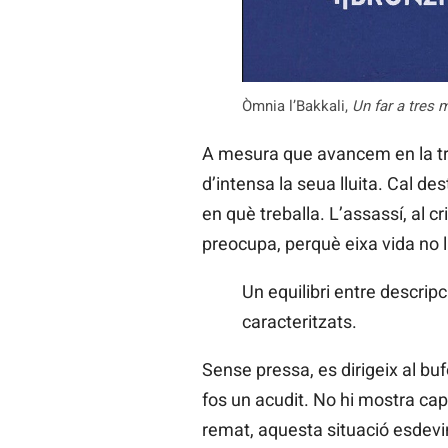
Òmnia l’Bakkali,
Un far a tres 
A mesura que avancem en la t
d’intensa la seua lluita. Cal d
en què treballa. L’assassí, al 
preocupa, perquè eixa vida no l
Un equilibri entre descri
caracteritzats.
Sense pressa, es dirigeix al buf
fos un acudit. No hi mostra cap
remat, aquesta situació esdevind