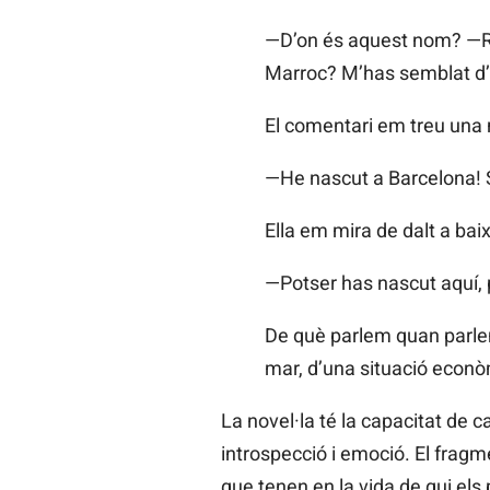
—D’on és aquest nom? —Res
Marroc? M’has semblat d’a
El comentari em treu una 
—He nascut a Barcelona! 
Ella em mira de dalt a baix
—Potser has nascut aquí, 
De què parlem quan parlem
mar, d’una situació econò
La novel·la té la capacitat de 
introspecció i emoció. El fragm
que tenen en la vida de qui els 