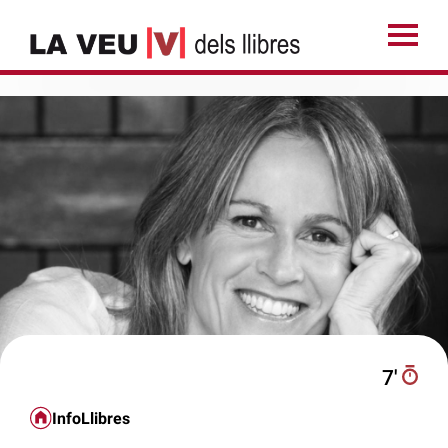
7′
InfoLlibres