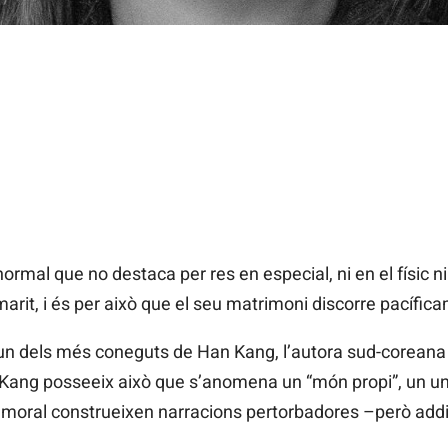
rmal que no destaca per res en especial, ni en el físic ni 
 marit, i és per això que el seu matrimoni discorre pacífic
s un dels més coneguts de Han Kang, l’autora sud-coreana
Kang posseeix això que s’anomena un “món propi”, un univ
i moral construeixen narracions pertorbadores –però addi