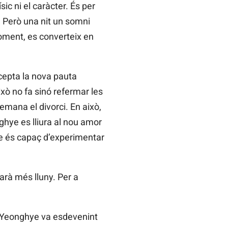
c ni el caràcter. És per
t. Però una nit un somni
moment, es converteix en
ccepta la nova pauta
ixò no fa sinó refermar les
emana el divorci. En això,
ghye es lliura al nou amor
ye és capaç d’experimentar
arà més lluny. Per a
 de Yeonghye va esdevenint