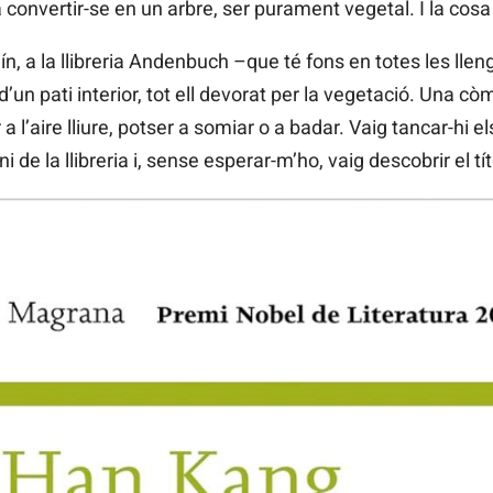
 convertir-se en un arbre, ser purament vegetal. I la co
ín, a la llibreria Andenbuch –que té fons en totes les lle
 d’un pati interior, tot ell devorat per la vegetació. Una c
a l’aire lliure, potser a somiar o a badar. Vaig tancar-hi els
ani de la llibreria i, sense esperar-m’ho, vaig descobrir el t