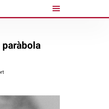
a paràbola
rt