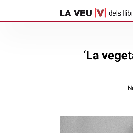
‘La veget
N