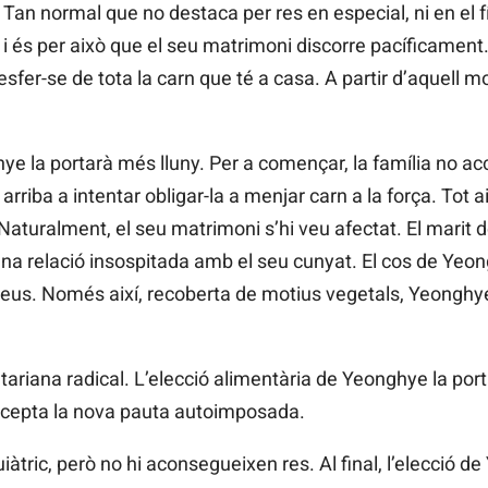
n normal que no destaca per res en especial, ni en el físi
t, i és per això que el seu matrimoni discorre pacíficamen
fer-se de tota la carn que té a casa. A partir d’aquell 
ye la portarà més lluny. Per a començar, la família no a
arriba a intentar obligar-la a menjar carn a la força. Tot a
Naturalment, el seu matrimoni s’hi veu afectat. El marit d
una relació insospitada amb el seu cunyat. El cos de Yeon
peus. Només així, recoberta de motius vegetals, Yeongh
ariana radical. L’elecció alimentària de Yeonghye la port
ccepta la nova pauta autoimposada.
uiàtric, però no hi aconsegueixen res. Al final, l’elecció