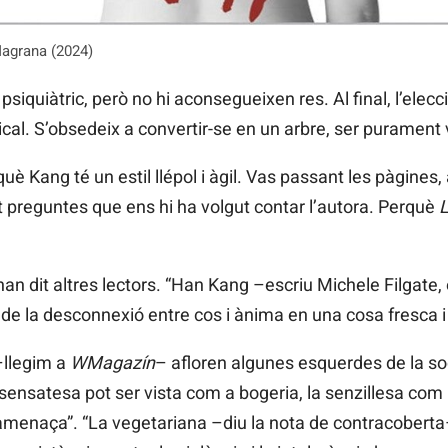
Magrana (2024)
 psiquiàtric, però no hi aconsegueixen res. Al final, l’ele
cal. S’obsedeix a convertir-se en un arbre, ser purament 
uè Kang té un estil llépol i àgil. Vas passant les pàgines
et preguntes que ens hi ha volgut contar l’autora. Perquè
L
han dit altres lectors. “Han Kang –escriu Michele Filgate,
de la desconnexió entre cos i ànima en una cosa fresca i 
–llegim a
WMagazín
– afloren algunes esquerdes de la so
a sensatesa pot ser vista com a bogeria, la senzillesa com
amenaça”. “La vegetariana –diu la nota de contracoberta–