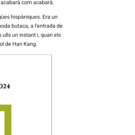
sa acabarà com acabarà.
ngües hispàniques. Era un
òmoda butaca, a l’entrada de
 ulls un instant i, quan els
ítol de Han Kang.