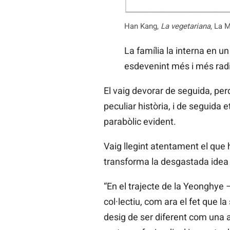
Han Kang,
La vegetariana
, La 
La família la interna en un
esdevenint més i més radi
El vaig devorar de seguida, perq
peculiar història, i de seguida 
parabòlic evident.
Vaig llegint atentament el que 
transforma la desgastada idea 
“En el trajecte de la Yeonghye 
col·lectiu, com ara el fet que l
desig de ser diferent com una 