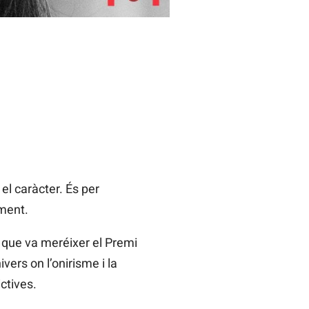
el caràcter. És per
ament.
 que va meréixer el Premi
ers on l’onirisme i la
ctives.