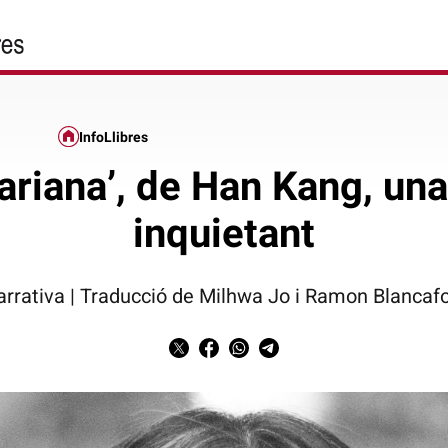
InfoLlibres
ariana’, de Han Kang, un
inquietant
arrativa | Traducció de Milhwa Jo i Ramon Blancafo