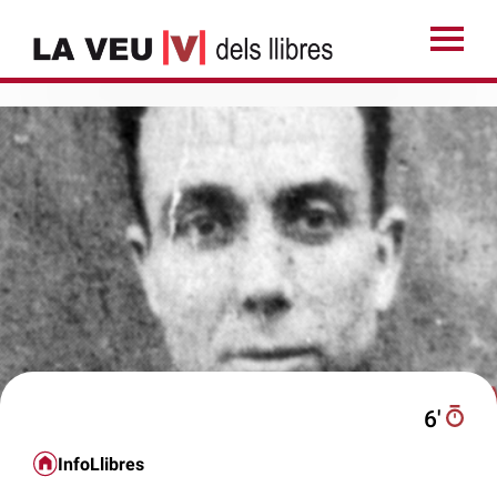
6′
InfoLlibres