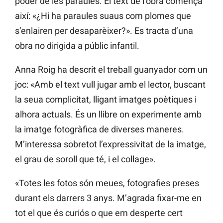
poder de les paraules. El text de l’obra comença
així: «¿Hi ha paraules suaus com plomes que
s’enlairen per desaparèixer?». Es tracta d’una
obra no dirigida a públic infantil.
Anna Roig ha descrit el treball guanyador com un
joc: «Amb el text vull jugar amb el lector, buscant
la seua complicitat, lligant imatges poètiques i
alhora actuals. És un llibre on experimente amb
la imatge fotogràfica de diverses maneres.
M’interessa sobretot l’expressivitat de la imatge,
el grau de soroll que té, i el collage».
«Totes les fotos són meues, fotografies preses
durant els darrers 3 anys. M’agrada fixar-me en
tot el que és curiós o que em desperte cert