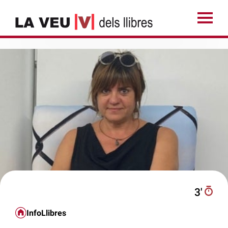
3′
InfoLlibres