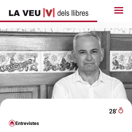
28′
Entrevistes