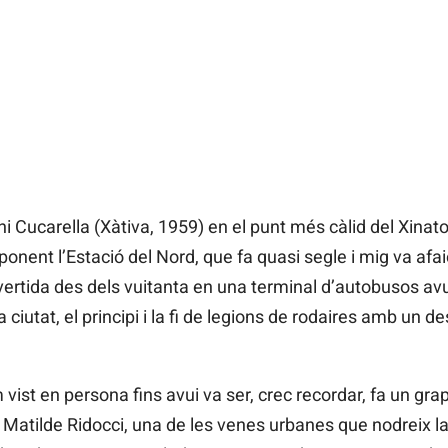
ni Cucarella (Xàtiva, 1959) en el punt més càlid del Xina
onent l’Estació del Nord, que fa quasi segle i mig va afa
ertida des dels vuitanta en una terminal d’autobusos avu
ciutat, el principi i la fi de legions de rodaires amb un de
ist en persona fins avui va ser, crec recordar, fa un grap
 Matilde Ridocci, una de les venes urbanes que nodreix l