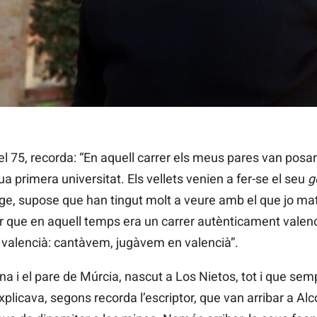
el 75, recorda: “En aquell carrer els meus pares van posar
eua primera universitat. Els vellets venien a fer-se el seu
g
ge, supose que han tingut molt a veure amb el que jo mat
er que en aquell temps era un carrer autènticament valenci
en valencià: cantàvem, jugàvem en valencià”.
na i el pare de Múrcia, nascut a Los Nietos, tot i que sem
explicava, segons recorda l’escriptor, que van arribar a A