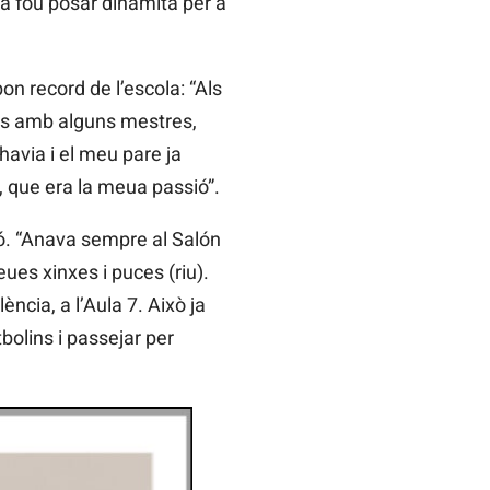
na fou posar dinamita per a
n record de l’escola: “Als
jors amb alguns mestres,
havia i el meu pare ja
, que era la meua passió”.
sió. “Anava sempre al Salón
eues xinxes i puces (riu).
ncia, a l’Aula 7. Això ja
olins i passejar per