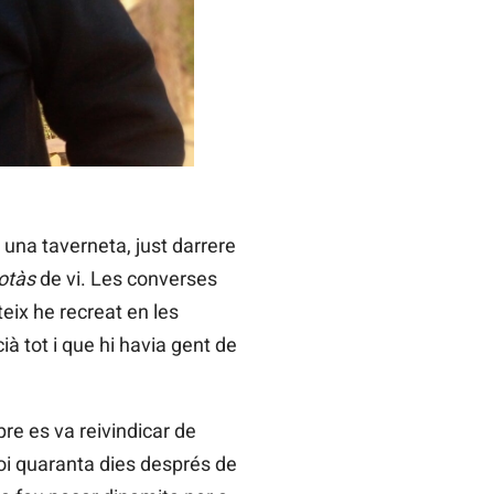
 una taverneta, just darrere
otàs
de vi. Les converses
eix he recreat en les
à tot i que hi havia gent de
pre es va reivindicar de
lcoi quaranta dies després de