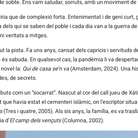
 de sobte. Ens vam saludar, sorruts, amb un moviment de t
diria que de complexió forta. Entenimentat i de geni curt
 dels qui se saben del poble i cada dia van a la guerra de
i veritats a mitges.
 la pista. Fa uns anys, cansat dels capricis i servituds del
ja és sabuda. En qualsevol cas, la pandèmia li va despertar 
 novel·la:
Qui de casa se’n va
(Amsterdam, 2024). Una hist
des, de secrets.
ts com un “socarrat”. Nascut al cor del call jueu de Xàtiv
t que havia estat el cementeri islàmic, on l’escriptor situa
s
(Tres i quatre, 2005). Als sis anys, la família, es va trasl
ia d’
El camp dels vençuts
(Columna, 2002).