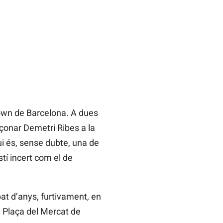
town de Barcelona. A dues
içonar Demetri Ribes a la
i és, sense dubte, una de
stí incert com el de
at d’anys, furtivament, en
a Plaça del Mercat de