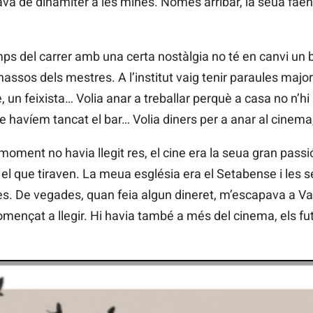
llava de dinamiter a les mines. Només arribar, la seua fae
 del carrer amb una certa nostàlgia no té en canvi un bo
 nassos dels mestres. A l’institut vaig tenir paraules ma
un feixista… Volia anar a treballar perquè a casa no n’hi 
e havíem tancat el bar… Volia diners per a anar al cinema
l moment no havia llegit res, el cine era la seua gran pas
ot el que tiraven. La meua església era el Setabense i les s
s. De vegades, quan feia algun dineret, m’escapava a Valè
ençat a llegir. Hi havia també a més del cinema, els futb