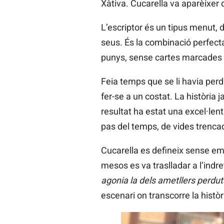
Xàtiva. Cucarella va aparèixer
L’escriptor és un tipus menut, 
seus. És la combinació perfecta
punys, sense cartes marcades n
Feia temps que se li havia perdut
fer-se a un costat. La història 
resultat ha estat una excel·lent
pas del temps, de vides trenca
Cucarella es defineix sense embu
mesos es va traslladar a l’indre
agonia la dels ametllers perdut
escenari on transcorre la històr