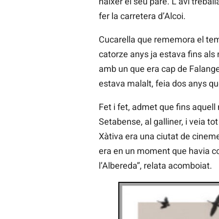
nàixer el seu pare. L’avi treba
fer la carretera d’Alcoi.
Cucarella que rememora el temps
catorze anys ja estava fins als
amb un que era cap de Falange, 
estava malalt, feia dos anys qu
Fet i fet, admet que fins aquel
Setabense, al galliner, i veia t
Xàtiva era una ciutat de cineme
era en un moment que havia com
l’Albereda”, relata acomboiat.