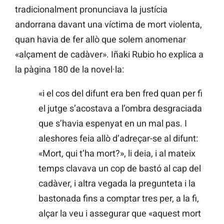
tradicionalment pronunciava la justícia
andorrana davant una víctima de mort violenta,
quan havia de fer allò que solem anomenar
«alçament de cadàver». Iñaki Rubio ho explica a
la pàgina 180 de la novel·la:
«i el cos del difunt era ben fred quan per fi
el jutge s’acostava a l’ombra desgraciada
que s’havia espenyat en un mal pas. I
aleshores feia allò d’adreçar-se al difunt:
«Mort, qui t’ha mort?», li deia, i al mateix
temps clavava un cop de bastó al cap del
cadàver, i altra vegada la pregunteta i la
bastonada fins a comptar tres per, a la fi,
alçar la veu i assegurar que «aquest mort