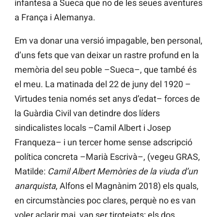
infantesa a Sueca que no de les seues aventures
a França i Alemanya.
Em va donar una versió impagable, ben personal,
d’uns fets que van deixar un rastre profund en la
memòria del seu poble –Sueca–, que també és
el meu. La matinada del 22 de juny del 1920 –
Virtudes tenia només set anys d’edat– forces de
la Guàrdia Civil van detindre dos líders
sindicalistes locals –Camil Albert i Josep
Franqueza– i un tercer home sense adscripció
política concreta –Marià Escrivà–, (vegeu GRAS,
Matilde:
Camil Albert Memòries de la viuda d’un
anarquista
, Alfons el Magnànim 2018) els quals,
en circumstàncies poc clares, perquè no es van
voler aclarir mai, van ser tirotejats: els dos