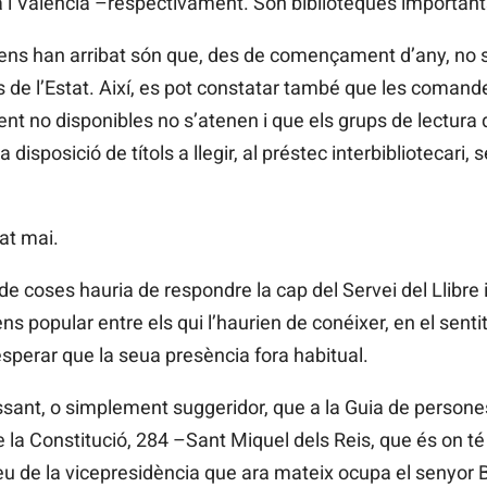
 i València –respectivament. Són biblioteques important
ns han arribat són que, des de començament d’any, no s’h
s de l’Estat. Així, es pot constatar també que les comande
ment no disponibles no s’atenen i que els grups de lectur
 disposició de títols a llegir, al préstec interbibliotecari, 
at mai.
de coses hauria de respondre la cap del Servei del Llibre 
ns popular entre els qui l’haurien de conéixer, en el sent
perar que la seua presència fora habitual.
sant, o simplement suggeridor, que a la Guia de persones
la Constitució, 284 –Sant Miquel dels Reis, que és on té l
 seu de la vicepresidència que ara mateix ocupa el senyor