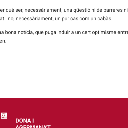
 què ser, necessàriament, una qüestió ni de barreres ni 
at i no, necessàriament, un pur cas com un cabàs.
una bona notícia, que puga induir a un cert optimisme entr
en.
DONA I
AGERMANA'T