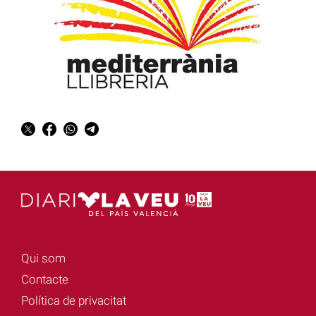
Qui som
Contacte
Política de privacitat