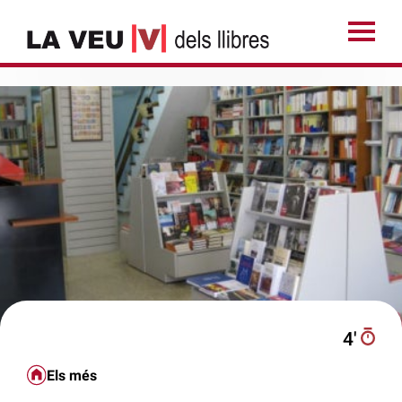
4′
Els més