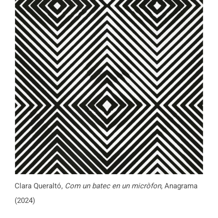
Clara Queraltó,
Com un batec en un micròfon
, Anagrama
(2024)