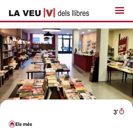
3′
Els més