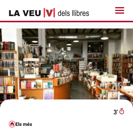
3′
Els més