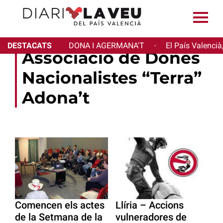
DESTACATS
DONA I AGERMANA'T
El País Valencià
·
Associació de Dones
Nacionalistes “Terra”
Adona’t
Comencen els actes
Llíria – Accions
de la Setmana de la
vulneradores de