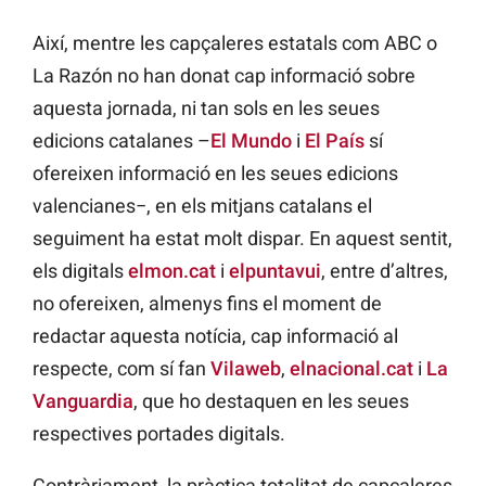
Així, mentre les capçaleres estatals com ABC o
La Razón no han donat cap informació sobre
aquesta jornada, ni tan sols en les seues
edicions catalanes –
El Mundo
i
El País
sí
ofereixen informació en les seues edicions
valencianes−, en els mitjans catalans el
seguiment ha estat molt dispar. En aquest sentit,
els digitals
elmon.cat
i
elpuntavui
, entre d’altres,
no ofereixen, almenys fins el moment de
redactar aquesta notícia, cap informació al
respecte, com sí fan
Vilaweb
,
elnacional.cat
i
La
Vanguardia
, que ho destaquen en les seues
respectives portades digitals.
Contràriament, la pràctica totalitat de capçaleres