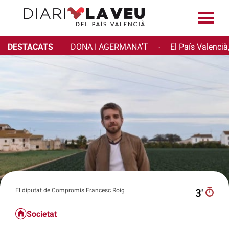
DESTACATS
DONA I AGERMANA'T
El País Valencià
·
El diputat de Compromís Francesc Roig
3′
Societat