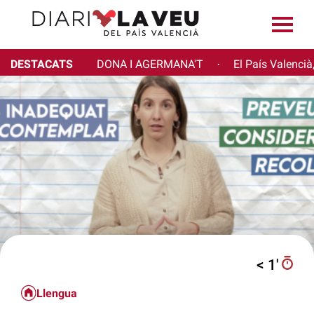
DESTACATS
DONA I AGERMANA'T
El País Valencià
·
< 1′
Llengua