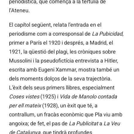
periodística, que comença a la tertúlia de
l’Ateneu.
El capítol següent, relata l’entrada en el
periodisme com a corresponsal de
La Pubicidad
,
primer a París el 1920 i després, a Madrid, el
1921, la qüestió del plagi, les cròniques sobre
Mussolini i la pseudofictícia entrevista a Hitler,
escrita amb Eugeni Xammar, mostra també un
dels moments dolços de la seva trajectòria.
L’èxit dels seus primers llibres, especialment
Coses vistes
(1925) i
Vida de Manolo contada
per ell mateix
(1928), un èxit que té, a
contrallum, un fracàs econòmic que Pla viu amb
angoixa; de fet, el pas de
La Publicitat
a
La Veu
de Catalunya
, que tindrà profundes