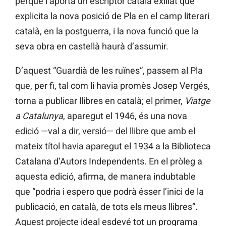
perquè l’aporta un escriptor català exiliat que
explicita la nova posició de Pla en el camp literari
català, en la postguerra, i la nova funció que la
seva obra en castellà haurà d’assumir.
D’aquest “Guardià de les ruïnes”, passem al Pla
que, per fi, tal com li havia promès Josep Vergés,
torna a publicar llibres en català; el primer,
Viatge
a Catalunya
, aparegut el 1946, és una nova
edició —val a dir, versió— del llibre que amb el
mateix títol havia aparegut el 1934 a la Biblioteca
Catalana d’Autors Independents. En el pròleg a
aquesta edició, afirma, de manera indubtable
que “podria i espero que podrà ésser l’inici de la
publicació, en català, de tots els meus llibres”.
Aquest projecte ideal esdevé tot un programa