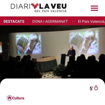
DESTACATS
DONA I AGERMANA'T
El País Valencià
·
5′
Cultura