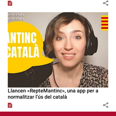
Llancen «RepteMantinc», una app per a
normalitzar l’ús del català